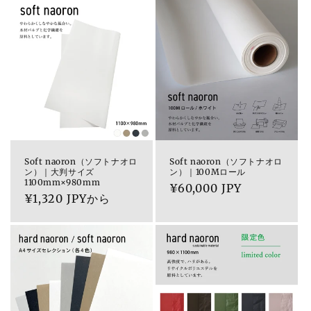
価
価
格
格
Soft naoron（ソフトナオロ
Soft naoron（ソフトナオロ
ン）｜大判サイズ
ン）｜100Mロール
1100mm×980mm
通
¥60,000 JPY
通
¥1,320 JPYから
常
常
価
価
格
格