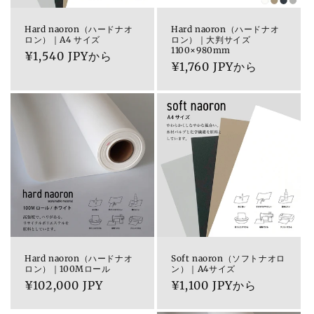
Hard naoron（ハードナオ
Hard naoron（ハードナオ
ロン）｜A4 サイズ
ロン）｜大判サイズ
1100×980mm
通
¥1,540 JPYから
通
¥1,760 JPYから
常
常
価
価
格
格
Hard naoron（ハードナオ
Soft naoron（ソフトナオロ
ロン）｜100Mロール
ン）｜A4サイズ
通
¥102,000 JPY
通
¥1,100 JPYから
常
常