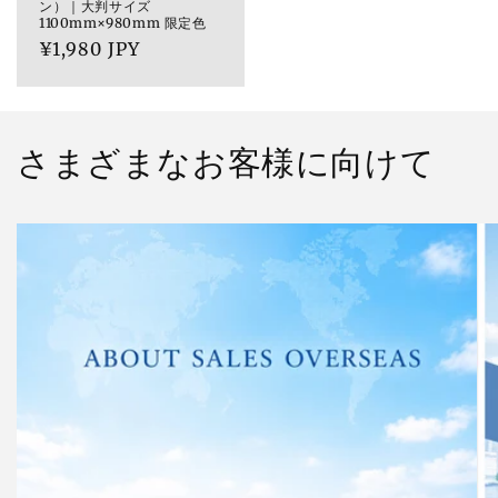
ン）｜大判サイズ
1100mm×980mm 限定色
通
¥1,980 JPY
常
価
格
さまざまなお客様に向けて