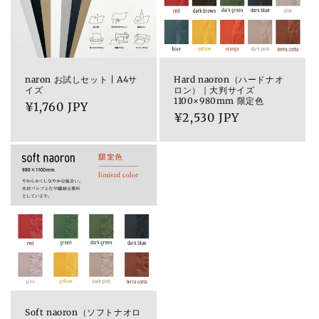
naron お試しセット | A4サ
Hard naoron（ハードナオ
イズ
ロン）｜大判サイズ
1100×980mm 限定色
通
¥1,760 JPY
通
¥2,530 JPY
常
常
価
価
格
格
Soft naoron（ソフトナオロ