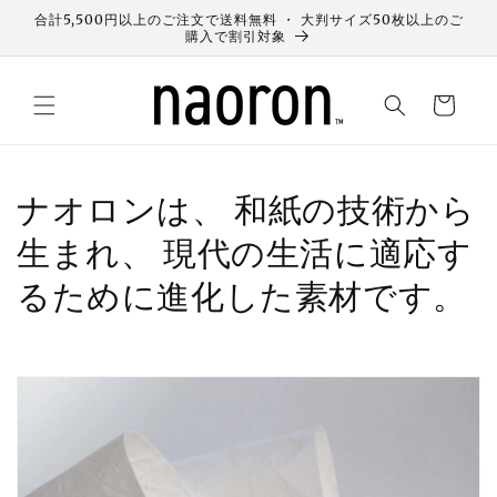
コンテン
合計5,500円以上のご注文で送料無料 ・ 大判サイズ50枚以上のご
ツに進む
購入で割引対象
カ
ー
ト
ナオロンは、 和紙の技術から
生まれ、 現代の生活に適応す
るために進化した素材です。